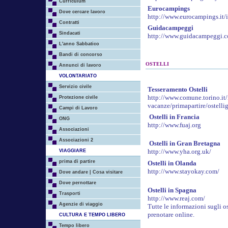
Curriculum
Eurocamping
s
Dove cercare lavoro
http://www.eurocampings.it/i
Contratti
Guidacampeggi
Sindacati
http://www.guidacampeggi.
L'anno Sabbatico
Bandi di concorso
OSTELLI
Annunci di lavoro
VOLONTARIATO
Servizio civile
Tesseramento Ostelli
http://www.comune.torino.it/
Protezione civile
vacanze/primapartire/ostelli
Campi di Lavoro
Ostelli in Francia
ONG
http://www.fuaj.org
Associazioni
Associazioni 2
Ostelli in Gran Bretagna
http://www.yha.org.uk/
VIAGGIARE
prima di partire
Ostelli in Olanda
http://www.stayokay.com/
Dove andare | Cosa visitare
Dove pernottare
Ostelli in Spagna
Trasporti
http://www.reaj.com/
Agenzie di viaggio
Tutte le informazioni sugli o
prenotare online.
CULTURA E TEMPO LIBERO
Tempo libero