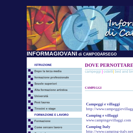
INFORMAGIOVANI
di CAMPODARSEGO
DOVE PERNOTTAR
ISTRUZIONE
campeggi
|
ostelli
|
bed and br
Dopo la terza media
formazione professionale
Scuole superiori
CAMPEGGI
Alta formazione artistica
Università
Post laurea
Campeggi e villaggi
http://www.campeggievillagg
Tirocini e stage
Camping e villaggi
FORMAZIONE E LAVORO
www.campingevillaggi.com
Formazione
Camping Italy
Come cercare lavoro
http://www.camping-italy.net