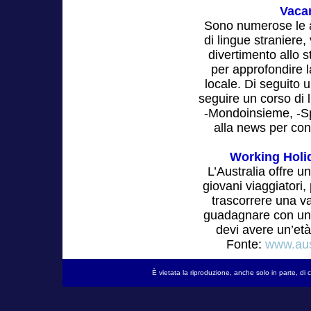
Vacan
Sono numerose le as
di lingue straniere
divertimento allo 
per approfondire l
locale. Di seguito 
seguire un corso di 
-Mondoinsieme, -Spra
alla news per consu
Working Holi
L’Australia offre
giovani viaggiatori
trascorrere una va
guadagnare con un i
devi avere un’età
Fonte:
www.aust
È vietata la riproduzione, anche solo in parte, d