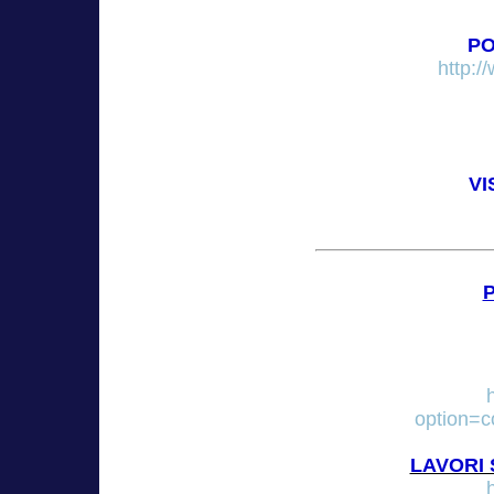
PO
http:/
VI
option=
LAVORI 