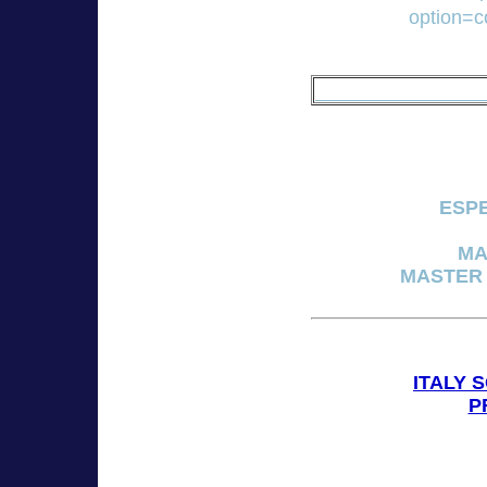
option=
ESPE
MA
MASTER
ITALY 
P