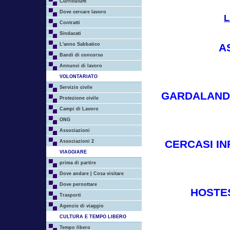
Curriculum
Dove cercare lavoro
L
Contratti
Sindacati
L'anno Sabbatico
A
Bandi di concorso
Annunci di lavoro
VOLONTARIATO
Servizio civile
GARDALAND 
Protezione civile
Campi di Lavoro
ONG
Associazioni
CERCASI IN
Associazioni 2
VIAGGIARE
prima di partire
Dove andare | Cosa visitare
Dove pernottare
HOSTES
Trasporti
Agenzie di viaggio
CULTURA E TEMPO LIBERO
Tempo libero